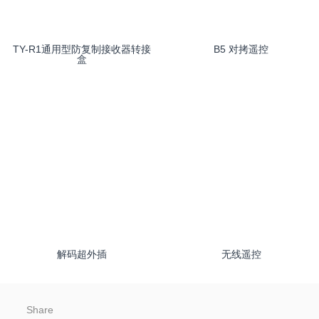
TY-R1通用型防复制接收器转接
B5 对拷遥控
盒
解码超外插
无线遥控
Share